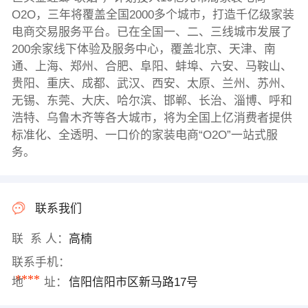
O2O，三年将覆盖全国2000多个城市，打造千亿级家装
电商交易服务平台。已在全国一、二、三线城市发展了
200余家线下体验及服务中心，覆盖北京、天津、南
通、上海、郑州、合肥、阜阳、蚌埠、六安、马鞍山、
贵阳、重庆、成都、武汉、西安、太原、兰州、苏州、
无锡、东莞、大庆、哈尔滨、邯郸、长治、淄博、呼和
浩特、乌鲁木齐等各大城市，将为全国上亿消费者提供
标准化、全透明、一口价的家装电商“O2O”一站式服
务。
联系我们
联 系 人：
高楠
联系手机：
****
地 址：
信阳信阳市区新马路17号