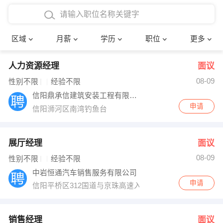
4000-5000元
本科
行政后勤
建筑装潢
确定
区域
月薪
学历
职位
更多
5000-8000元
硕士
销售岗位
教师
人力资源经理
面议
8000-12000元
博士
文员
护士
08-09
性别不限
经验不限
12000-20000元
财务会计
传单派发
信阳鼎承信建筑安装工程有限公司
申请
信阳浉河区南湾钓鱼台
其他
超市零售
促销导购
网络IT
保健按摩
展厅经理
面议
08-09
性别不限
经验不限
快递员
前台接待
中岩恒通汽车销售服务有限公司
申请
信阳平桥区312国道与京珠高速入口对面
收银员
技术员/工程师
水电/机修
部门经理
销售经理
面议