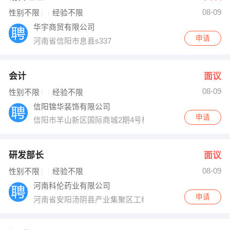
08-09
出纳
保险
性别不限
经验不限
华宇商贸有限公司
编辑
法律
申请
河南省信阳市息县s337
保洁
贸易采购
会计
面议
跟单
理财顾问
08-09
性别不限
经验不限
信阳锦华装饰有限公司
其他职位
申请
信阳市羊山新区国际商城2期4号楼4楼锦华装饰
研发部长
面议
08-09
性别不限
经验不限
河南科伦药业有限公司
申请
河南省安阳汤阴县产业集聚区工纵三街北段